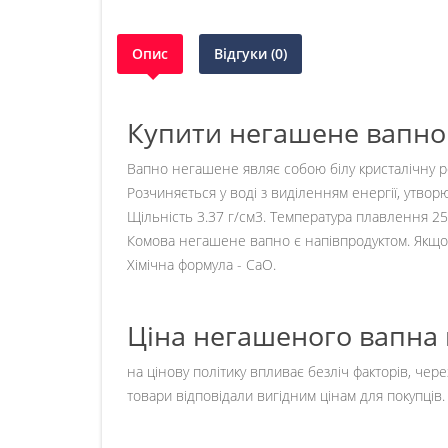
Опис
Відгуки (0)
Купити негашене вапно 
Вапно негашене являє собою білу кристалічну ре
Розчиняється у воді з виділенням енергії, утвор
Щільність 3.37 г/см3. Температура плавлення 25
Комова негашене вапно є напівпродуктом. Якщо ї
Хімічна формула - CaO.
Ціна негашеного вапна 
на цінову політику впливає безліч факторів, чере
товари відповідали вигідним цінам для покупців.