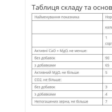
Таблиця складу та осно
Найменування показника
Нор
кал
1
сор
Активні СаО + МдО, не менше:
без добавок
90
з добавками
65
Активний МдО, не більше
5
СО2, не більше:
без добавок
3
з добавками
4
Непогашених зерна, не більше
7