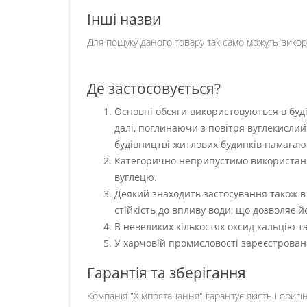
Інші назви
Для пошуку даного товару так само можуть викори
Де застосовується?
Основні обсяги використовуються в буді
далі, поглинаючи з повітря вуглекисли
будівництві житлових будинків намагают
Категорично неприпустимо використання
вуглецю.
Деякий знаходить застосування також в 
стійкість до впливу води, що дозволяє й
В невеликих кількостях оксид кальцію т
У харчовій промисловості зареєстровани
Гарантія та зберігання
Компанія "Хімпостачання" гарантує якість і оригін