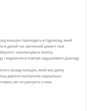
.
сид кальцію переходить в гідроксид, який
оте в даний час вапняний цемент при
вбирати і накопичувати вологу.
 і виділення в повітря задушливого діоксиду
еного оксиду кальцію, який має деяку
ільш дорогих матеріалів недоцільно.
човин, які не реагують з ним.