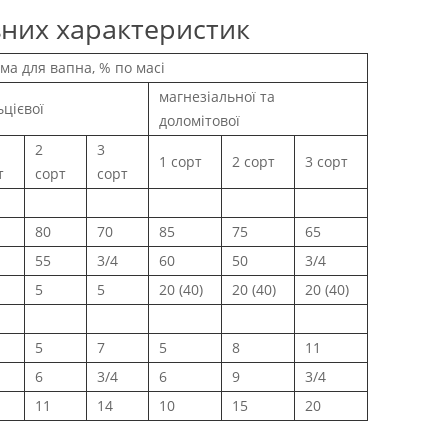
вних характеристик
ма для вапна, % по масі
магнезіальної та
ьцієвої
доломітової
2
3
1 сорт
2 сорт
3 сорт
т
сорт
сорт
80
70
85
75
65
55
3/4
60
50
3/4
5
5
20 (40)
20 (40)
20 (40)
5
7
5
8
11
6
3/4
6
9
3/4
11
14
10
15
20