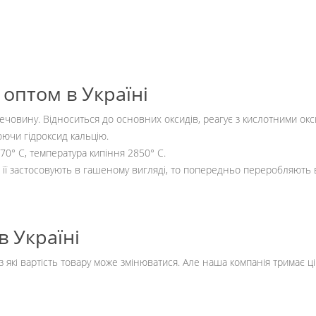
оптом в Україні
човину. Відноситься до основних оксидів, реагує з кислотними окс
юючи гідроксид кальцію.
70° C, температура кипіння 2850° C.
ї застосовують в гашеному вигляді, то попередньо переробляють в 
в Україні
з які вартість товару може змінюватися. Але наша компанія тримає ці