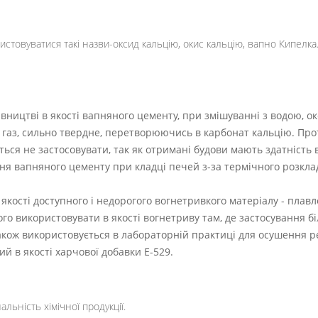
стовуватися такі назви-оксид кальцію, окис кальцію, вапно Кипелка
вництві в якості вапняного цементу, при змішуванні з водою, ок
й газ, сильно твердне, перетворюючись в карбонат кальцію. Пр
ься не застосовувати, так як отримані будови мають здатність 
 вапняного цементу при кладці печей з-за термічного розкладу
якості доступного і недорогого вогнетривкого матеріалу - плавл
ого використовувати в якості вогнетриву там, де застосування б
акож використовується в лабораторній практиці для осушення ре
й в якості харчової добавки E-529.
альність хімічної продукції.