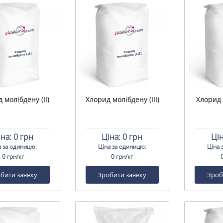
 молібдену (II)
Хлорид молібдену (III)
Хлорид 
іна:
0 грн
Ціна:
0 грн
Цін
а за одиницю:
Ціна за одиницю:
Ціна 
0 грн/кг
0 грн/кг
бити заявку
Зробити заявку
Зроб