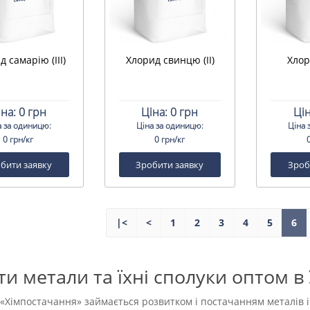
 самарію (III)
Хлорид свинцю (II)
Хлор
іна:
0 грн
Ціна:
0 грн
Цін
а за одиницю:
Ціна за одиницю:
Ціна 
0 грн/кг
0 грн/кг
бити заявку
Зробити заявку
Зроб
|<
<
1
2
3
4
5
6
и метали та їхні сполуки оптом в 
«Хімпостачання» займається розвитком і постачанням металів і їх