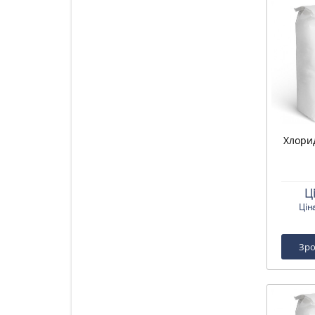
Хлорид
Ц
Цін
Зро