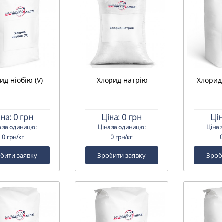
ид ніобію (V)
Хлорид натрію
Хлорид 
іна:
0 грн
Ціна:
0 грн
Цін
а за одиницю:
Ціна за одиницю:
Ціна 
0 грн/кг
0 грн/кг
бити заявку
Зробити заявку
Зроб