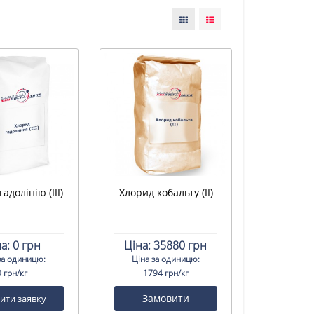
адолінію (III)
Хлорид кобальту (II)
а:
0 грн
Ціна:
35880 грн
за одиницю:
Ціна за одиницю:
0 грн/кг
1794 грн/кг
Замовити
ити заявку