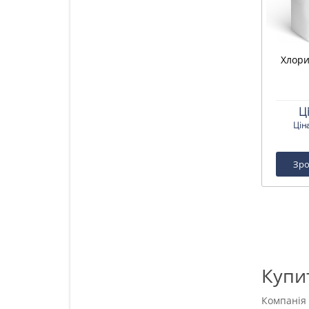
Хлорид
Ц
Цін
Зро
Купит
Компанія 