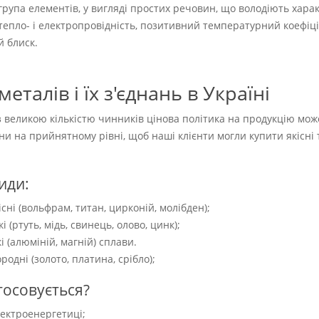
група елементів, у вигляді простих речовин, що володіють хар
 тепло- і електропровідність, позитивний температурний коефіціє
 блиск.
металів і їх з'єднань в Україні
 з великою кількістю чинників цінова політика на продукцію мо
ни на прийнятному рівні, щоб наші клієнти могли купити якісні 
иди:
існі (вольфрам, титан, цирконій, молібден);
і (ртуть, мідь, свинець, олово, цинк);
і (алюміній, магній) сплави.
родні (золото, платина, срібло);
тосовується?
лектроенергетиці;