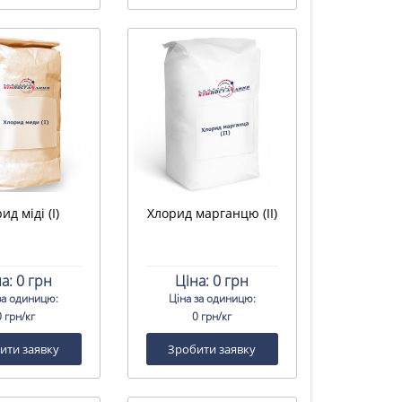
ид міді (I)
Хлорид марганцю (II)
а:
0 грн
Ціна:
0 грн
за одиницю:
Ціна за одиницю:
0 грн/кг
0 грн/кг
ити заявку
Зробити заявку