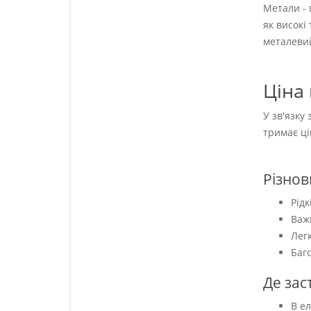
Метали - 
як високі
металевий
Ціна 
У зв'язку
тримає ці
Різнов
Рідк
Важк
Легк
Баго
Де зас
В е