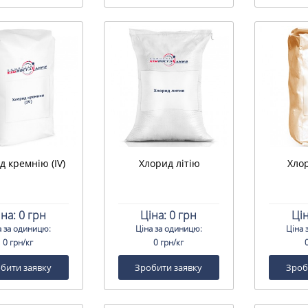
д кремнію (IV)
Хлорид літію
Хлор
іна:
0 грн
Ціна:
0 грн
Цін
а за одиницю:
Ціна за одиницю:
Ціна 
0 грн/кг
0 грн/кг
бити заявку
Зробити заявку
Зроб