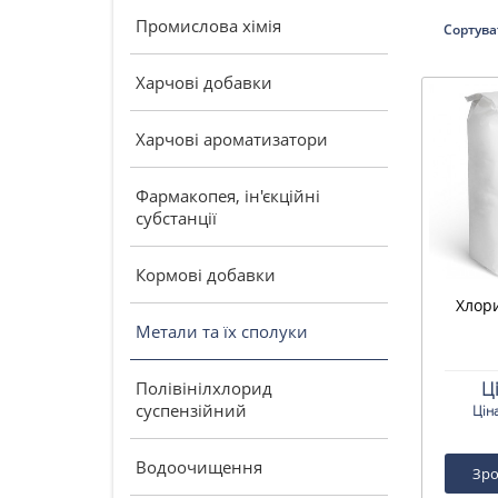
Промислова хімія
Сортува
Харчові добавки
Харчові ароматизатори
Фармакопея, ін'єкційні
субстанції
Кормові добавки
Хлор
Метали та їх сполуки
Полівінілхлорид
Ц
суспензійний
Цін
Водоочищення
Зро