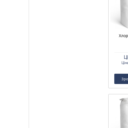
Хлор
Ц
Цін
Зро