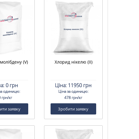
молібдену (V)
Хлорид нікелю (II)
а:
0 грн
Ціна:
11950 грн
за одиницю:
Ціна за одиницю:
0 грн/кг
478 грн/кг
ити заявку
Зробити заявку