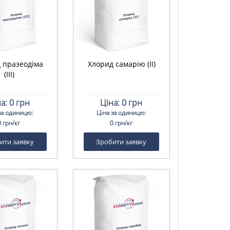
 празеодіма
Хлорид самарію (II)
(III)
а:
0 грн
Ціна:
0 грн
за одиницю:
Ціна за одиницю:
0 грн/кг
0 грн/кг
ити заявку
Зробити заявку