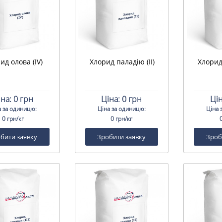
ид олова (IV)
Хлорид паладію (II)
Хлорид
іна:
0 грн
Ціна:
0 грн
Цін
а за одиницю:
Ціна за одиницю:
Ціна 
0 грн/кг
0 грн/кг
бити заявку
Зробити заявку
Зроб