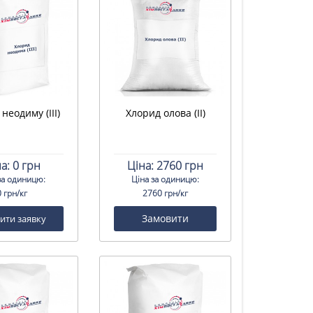
неодиму (III)
Хлорид олова (II)
а:
0 грн
Ціна:
2760 грн
за одиницю:
Ціна за одиницю:
0 грн/кг
2760 грн/кг
Замовити
ити заявку