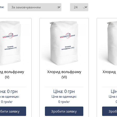
ти:
ид вольфраму
Хлорид вольфраму
Хлорид г
(V)
(VI)
іна:
0 грн
Ціна:
0 грн
Цін
а за одиницю:
Ціна за одиницю:
Ціна 
0 грн/кг
0 грн/кг
бити заявку
Зробити заявку
Зроб