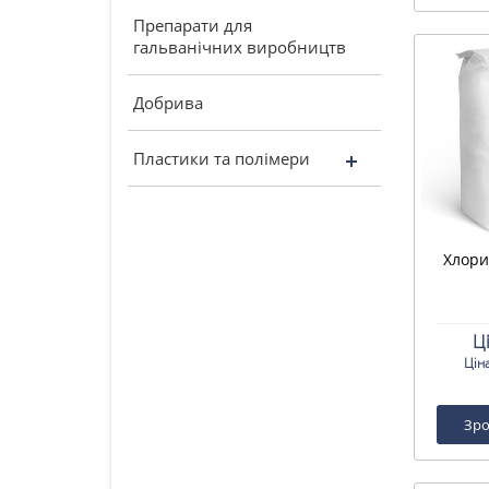
Препарати для
гальванічних виробництв
Добрива
Пластики та полімери
Хлори
Ц
Цін
Зро