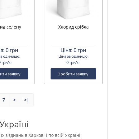
ид селену
Хлорид срібла
а:
0 грн
Ціна:
0 грн
за одиницю:
Ціна за одиницю:
0 грн/кг
0 грн/кг
ити заявку
Зробити заявку
7
>
>|
Україні
 з'єднань в Харкові і по всій Україні.