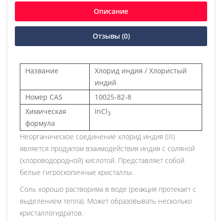
Описание
Отзывы (0)
Название
Хлорид индия / Хлористый
индий
Номер CAS
10025-82-8
Химическая
InCl
3
формула
Неорганическое соединение хлорид индия (II
I
)
является продуктом взаимодействия индия с соляной
(хлороводородной) кислотой. Представляет собой
белые гигроскопичные кристаллы
.
Соль хорошо растворима в воде (реакция протекает с
выделением тепла). Может образовывать несколько
кристаллогидратов
.